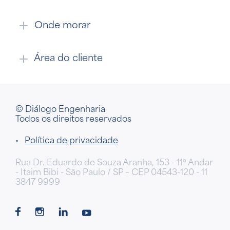
Onde morar
Área do cliente
© Diálogo Engenharia
Todos os direitos reservados
•
Política de privacidade
Rua Dr. Eduardo de Souza Aranha, 153 - 11º Andar
- Itaim Bibi - São Paulo / SP – CEP 04543-120 - 11
3847 9999