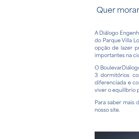
Quer morar 
A Diálogo Engenh
do Parque Villa L
opção de lazer 
importantes na ci
O
BoulevarDiálog
3 dormitórios co
diferenciada e c
viver o equilíbrio
Para saber mais 
nosso site
.