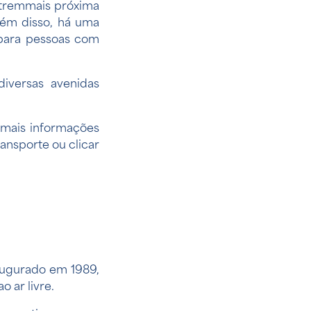
e tremmais próxima
lém disso, há uma
 para pessoas com
iversas avenidas
 mais informações
Transporte ou
clicar
augurado em 1989,
 ar livre.