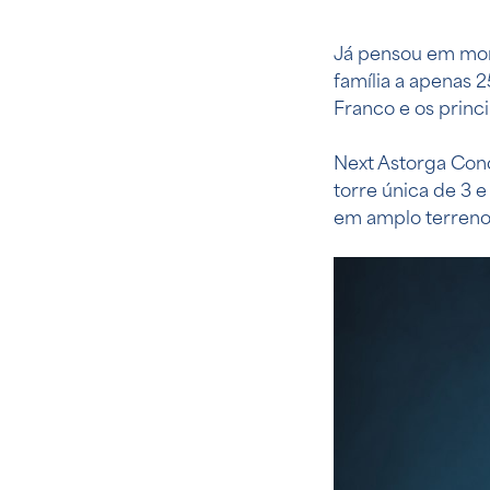
Já pensou em mor
família a apenas 
Franco e os princ
Next Astorga Con
torre única de 3 e
em amplo terreno