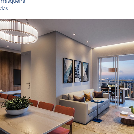
rrasqueira*
adas