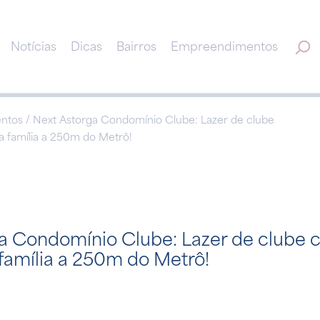
Notícias
Dicas
Bairros
Empreendimentos
tos / Next Astorga Condomínio Clube: Lazer de clube
a família a 250m do Metrô!
a Condomínio Clube: Lazer de clube 
 família a 250m do Metrô!