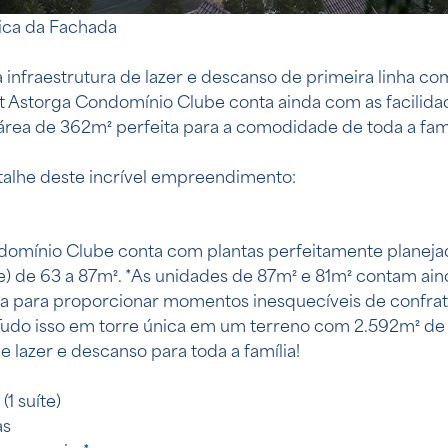
tica da Fachada
infraestrutura de lazer e descanso de primeira linha com
t Astorga Condomínio Clube conta ainda com as facilidad
rea de 362m² perfeita para a comodidade de toda a famí
alhe deste incrível empreendimento:
omínio Clube conta com plantas perfeitamente planejad
íte) de 63 a 87m². *As unidades de 87m² e 81m² contam ai
a para proporcionar momentos inesquecíveis de confrat
 Tudo isso em torre única em um terreno com 2.592m² de 
 lazer e descanso para toda a família!
(1 suíte)
as