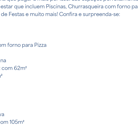
-estar que incluem Piscinas, Churrasqueira com forno para
 de Festas e muito mais! Confira e surpreenda-se:
om forno para Pizza
una
t com 62m²
²
va
 com 105m²