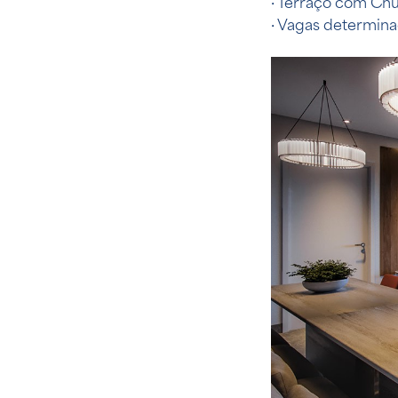
· Terraço com Chu
· Vagas determin