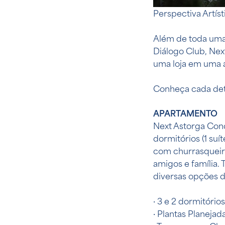
Perspectiva Artís
Além de toda uma 
Diálogo Club, Nex
uma loja em uma á
Conheça cada det
APARTAMENTO
Next Astorga Cond
dormitórios (1 su
com churrasqueir
amigos e família.
diversas opções de
· 3 e 2 dormitórios 
· Plantas Planejad