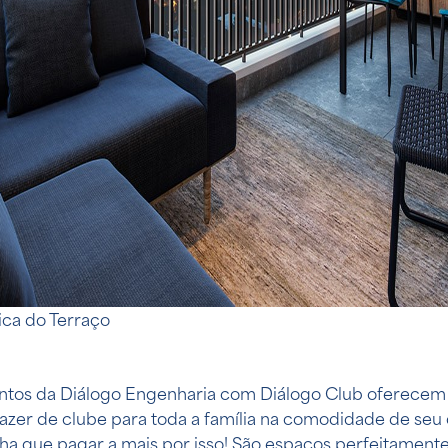
tica do Terraço
os da Diálogo Engenharia com Diálogo Club oferecem
 lazer de clube para toda a família na comodidade de se
a que pagar a mais por isso! São espaços perfeitamente