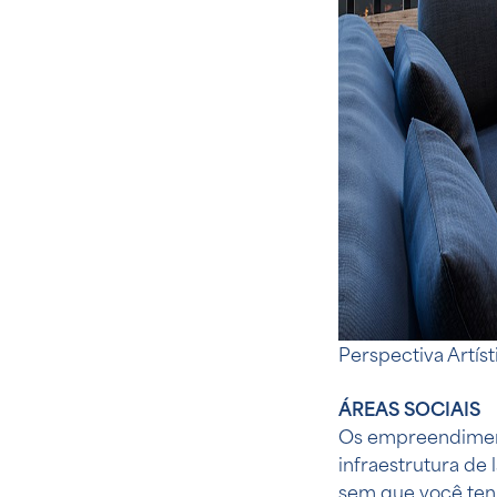
P
erspectiva Artís
ÁREAS SOCIAIS
Os empreendiment
infraestrutura de
sem que você tenh