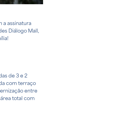
 a assinatura
es Diálogo Mall,
lia!
as de 3 e 2
nda com terraço
ernização entre
área total com