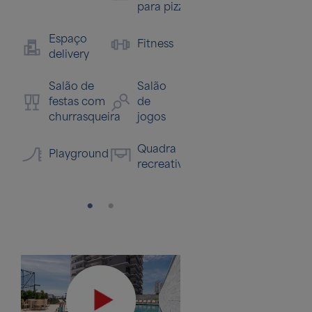
para pizza
inf
Espaço
Hall
Es
Fitness
delivery
social
go
ch
Salão de
Salão
festas com
de
churrasqueira
jogos
Quadra
Playground
recreativa