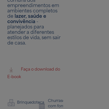
empreendimentos em
ambientes completos
de
lazer, saúde e
convivência
-
planejados para
atender a diferentes
estilos de vida, sem sair
de casa.
Faça o download do
E-book
Churrasqueira
Pet
Pis
Brinquedoteca
com forno
place
ad