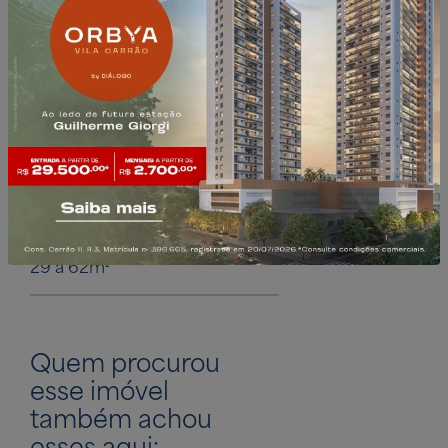
Walk Alto do Ipiranga Offices
Diálogo Offices
29 a 62m²
Quem procurou
esse imóvel
também achou
esses aqui: