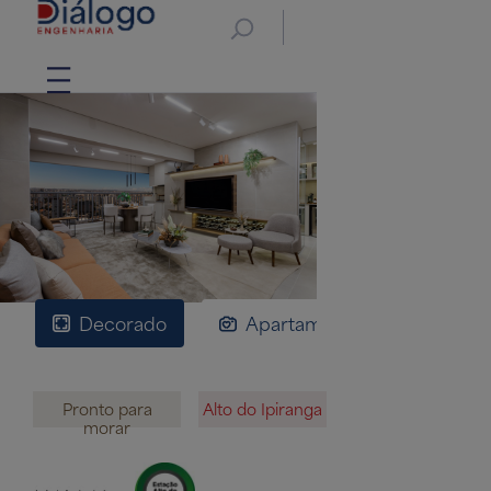
Decorado
Apartamentos
Plan
Pronto para
Alto do Ipiranga
morar