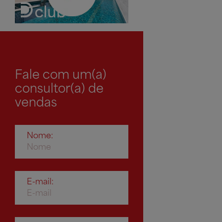
Fale com um(a)
consultor(a) de
vendas
Nome:
E-mail: