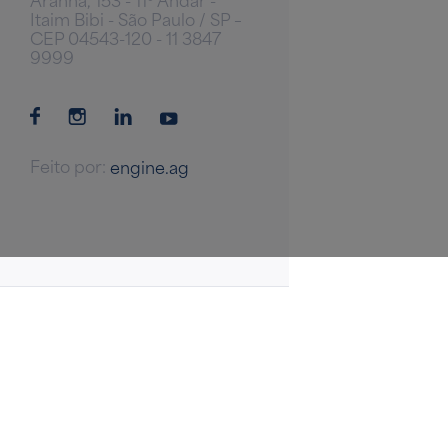
Itaim Bibi - São Paulo / SP –
CEP 04543-120 - 11 3847
9999
Feito por:
engine.ag