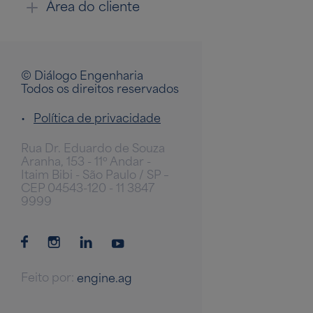
Área do cliente
© Diálogo Engenharia
Todos os direitos reservados
•
Política de privacidade
Rua Dr. Eduardo de Souza
Aranha, 153 - 11º Andar -
Itaim Bibi - São Paulo / SP –
CEP 04543-120 - 11 3847
9999
Feito por:
engine.ag