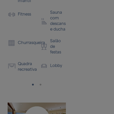
infantil
Sauna
Fitness
com
descanso
e ducha
Salão
Churrasqueira
de
festas
Quadra
Lobby
recreativa