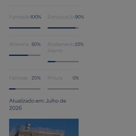
Fundação
100%
Estruturação
90%
Alvenaria
60%
Acabamento
25%
interno
Fachada
20%
Pintura
0%
Atualizado em: Julho de
2026