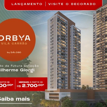
Belém
o by Diálogo Mall
Club Station Belé
ll, Comerciais, Para
Diálogo Mall, Comerciais, 