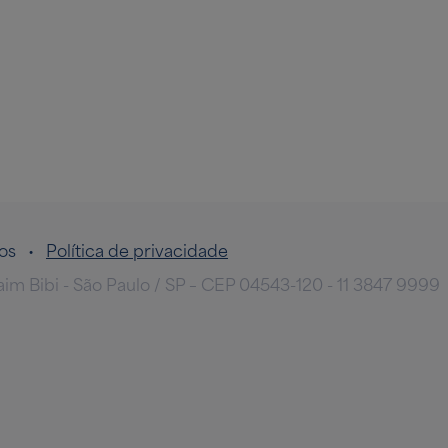
ados •
Política de privacidade
taim Bibi - São Paulo / SP – CEP 04543-120 - 11 3847 9999