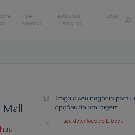
obre
Fale
Resultados
Blog
ós
conosco
Financeiros
Traga o seu negócio para u
 Mall
opções de metragem.
Faça download do E-book
nhas