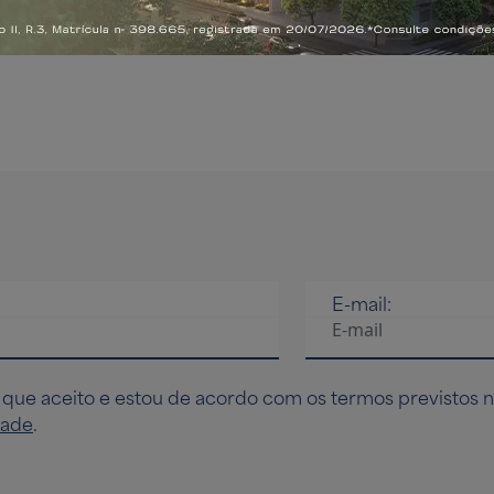
investir
etrô Brooklin
A 350m do Metrô Belém
E-mail:
 que aceito e estou de acordo com os termos previstos 
dade
.