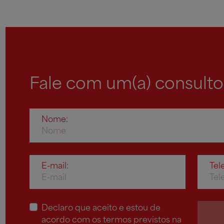
Fale com um(a) consulto
Nome:
E-mail:
Tel
Declaro que aceito e estou de
acordo com os termos previstos na