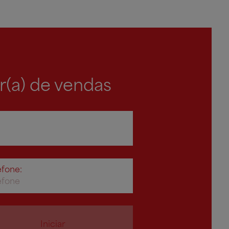
r(a) de vendas
efone:
Iniciar