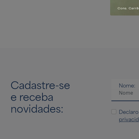
investir
400m do M
Cadastre-se
Nome:
e receba
novidades:
Declaro
privaci