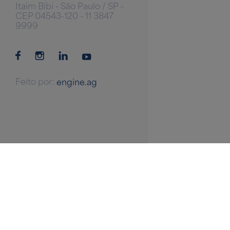
Itaim Bibi - São Paulo / SP –
CEP 04543-120 - 11 3847
9999
Feito por:
engine.ag