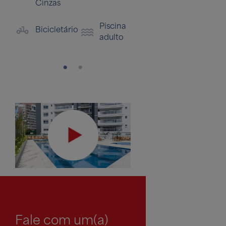
Cinzas
Descanso
Dig
Piscina
Bicicletário
adulto
Fale com um(a)