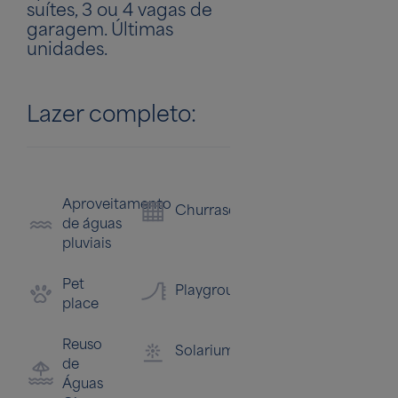
suítes, 3 ou 4 vagas de
garagem. Últimas
unidades.
Lazer completo:
Aproveitamento
Portaria
Churrasqueira
Br
de águas
Blindada
pluviais
Pi
Fitness
Pet
inf
Playground
place
Quadra
Sa
Reuso
Esportiva
Solarium
de
Águas
Sala de
Fe