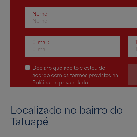
Banheiro Suíte 3 - 110m²
Nome:
Cozinha - 110m²
E-mail:
Lavanderia - 110m²
Declaro que aceito e estou de
acordo com os termos previstos na
Política de privacidade
.
Lavabo - 110m²
Localizado no bairro do
Tatuapé