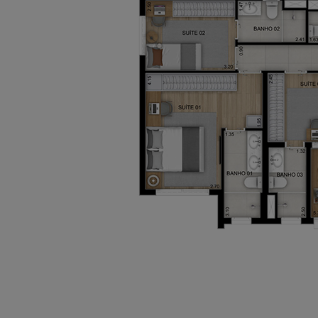
Piscina adulto com deck molhado,
piscina. (Perspectiva artística)