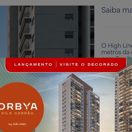
Saiba ma
O High Lin
metros da 
com 3 suítes
comerciais
O lazer é 
proporcion
amigos, com
das pessoa
Lazer 