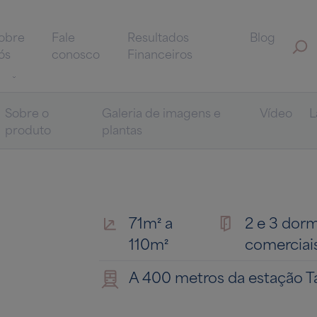
obre
Fale
Resultados
Blog
ós
conosco
Financeiros
Sobre o
Galeria de imagens e
Vídeo
L
produto
plantas
71m² a
2 e 3 dorms
110m²
comerciai
A 400 metros da estação T