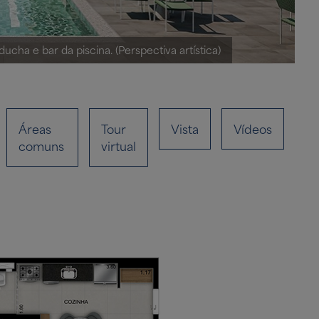
ducha e bar da piscina. (Perspectiva artística)
Áreas
Tour
Vista
Vídeos
comuns
virtual