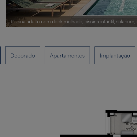
Piscina adulto com deck molhado, piscina infantil, solarium, 
Decorado
Apartamentos
Implantação
Clique no ícone para ver a imagem