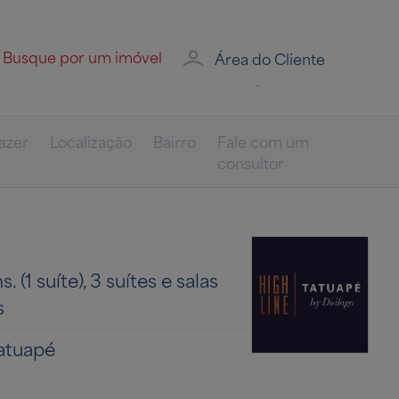
Área do Cliente
azer
Localização
Bairro
Fale com um
consultor
. (1 suíte), 3 suítes e salas
s
atuapé