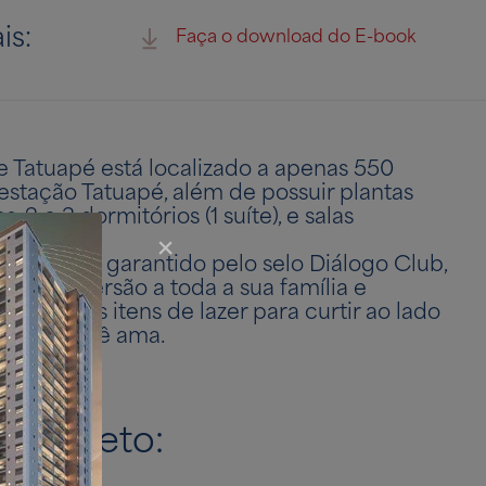
is:
Faça o download do E-book
e Tatuapé está localizado a apenas 550
estação Tatuapé, além de possuir plantas
, 2 e 3 dormitórios (1 suíte), e salas
.
completo e garantido pelo selo Diálogo Club,
ando diversão a toda a sua família e
 diversos itens de lazer para curtir ao lado
s que você ama.
completo: