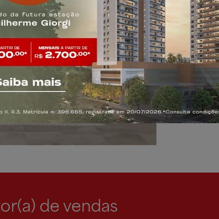
Biciclet
Descan
sauna
Salão de
or(a) de vendas