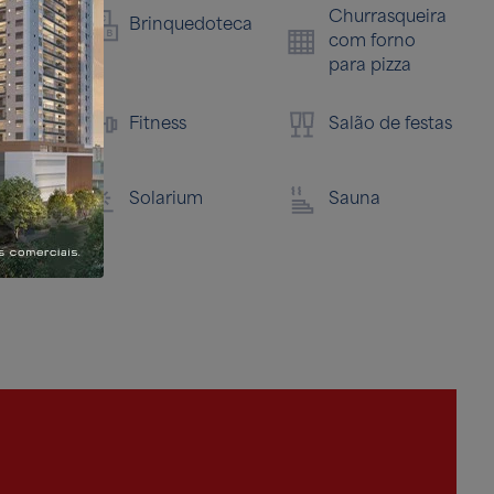
Churrasqueira
Bar
ário
Brinquedoteca
com forno
para pizza
so
Fitness
Salão de festas
 jogos
Solarium
Sauna