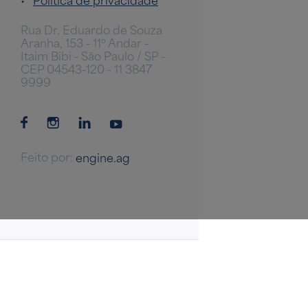
Rua Dr. Eduardo de Souza
Aranha, 153 - 11º Andar -
Itaim Bibi - São Paulo / SP –
CEP 04543-120 - 11 3847
9999
Feito por:
engine.ag