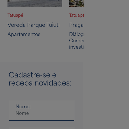
Tatuapé
Tatuapé
Vereda Parque Tuiuti
Praça Tatuapé Mall
Apartamentos
Diálogo Mall,
Comerciais, Para
investir
Cadastre-se
e
receba novidades:
Nome: