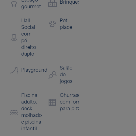
Brinquedoteca
Fit
gourmet
recreativa
Hall
Pet
Salão
Te
Social
place
de
com
festas
pé-
direito
Sauna
duplo
com
descanso
Salão
e ducha
Playground
de
jogos
Piscina
Churrasqueira
adulto,
com forno
deck
para pizza
molhado
e piscina
infantil