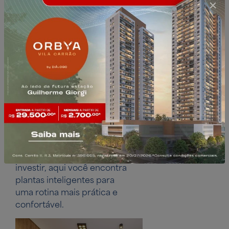
O
empreendimento
perfeito para você
Conheça o Landmark
Tatuapé Studios! Um
empreendimento magnífico,
localizado no bairro mais
desejado da Zona Leste.
Para quem busca morar ou
investir, aqui você encontra
plantas inteligentes para
uma rotina mais prática e
confortável.