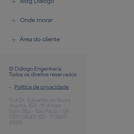
Blog Diálogo
Onde morar
Área do cliente
© Diálogo Engenharia
Todos os direitos reservados
•
Política de privacidade
Rua Dr. Eduardo de Souza
Aranha, 153 - 11º Andar -
Itaim Bibi - São Paulo / SP –
CEP 04543-120 - 11 3847
9999