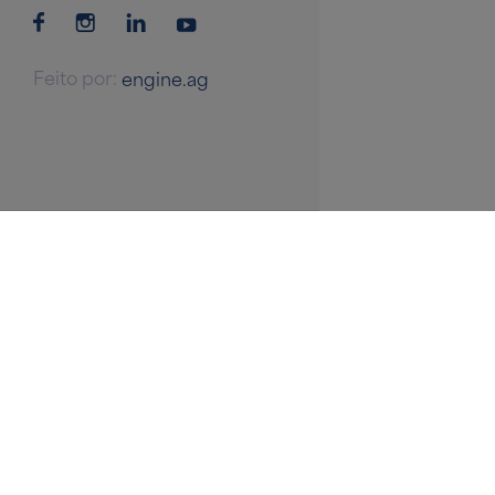
Feito por:
engine.ag