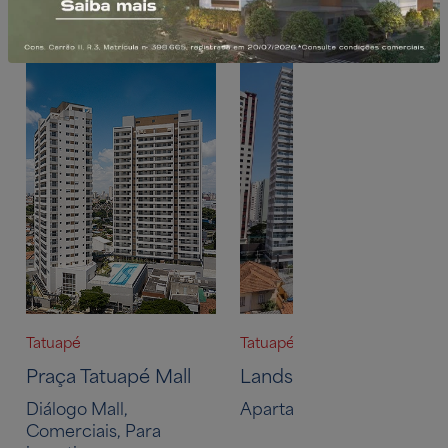
Pronto para investir
Portfólio
Tatuapé
Tatuapé
Praça Tatuapé Mall
Landscape Tatuapé
Diálogo Mall,
Apartamentos
Comerciais, Para