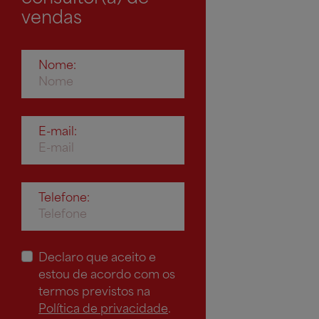
vendas
Nome:
E-mail:
Telefone:
Declaro que aceito e
estou de acordo com os
termos previstos na
Política de privacidade
.