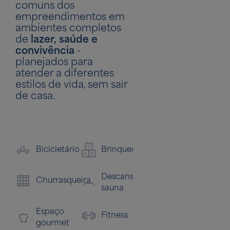
comuns dos
empreendimentos em
ambientes completos
de
lazer, saúde e
convivência
-
planejados para
atender a diferentes
estilos de vida, sem sair
de casa.
Qu
Bicicletário
Brinquedoteca
Playground
rec
Descanso
Churrasqueira
Salão
Sa
sauna
de
de
festas
jo
Espaço
Fitness
gourmet
Sauna
So