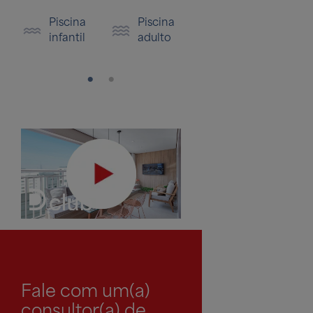
Piscina
Piscina
infantil
adulto
Fale com um(a)
consultor(a) de