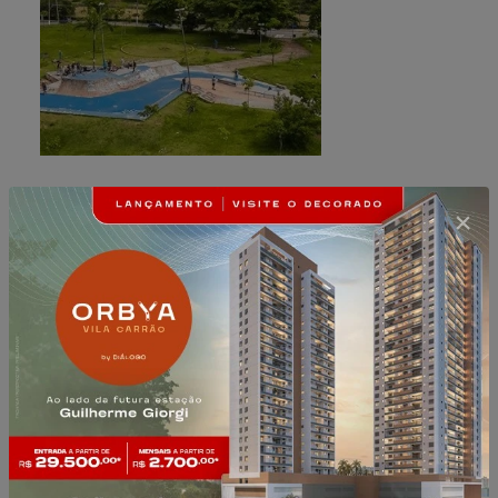
Bairro Tatuapé
Radial Leste
Quem procurou
esse imóvel
também achou
esses aqui: