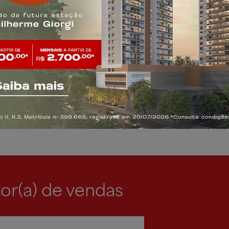
pluviais
Quadra
Coberta
Pet plac
or(a) de vendas