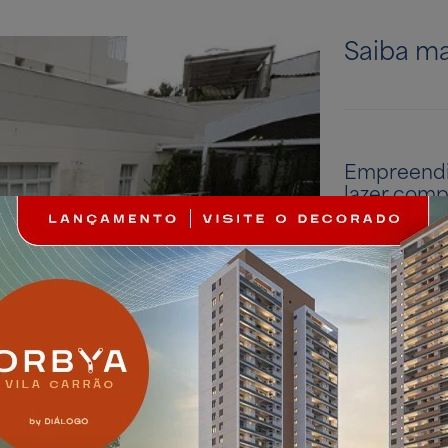
Saiba ma
Empreendi
lazer comp
importante
Maluf. Apa
Lazer comp
Lazer 
Aprovei
de água