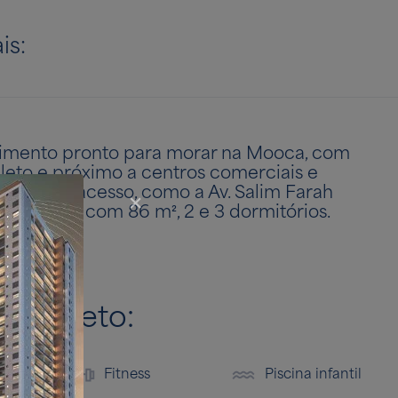
is:
mento pronto para morar na Mooca, com
leto e próximo a centros comerciais e
s vias de acesso, como a Av. Salim Farah
rtamentos com 86 m², 2 e 3 dormitórios.
leto.
completo:
tamento
Sol
Fitness
Piscina infantil
s