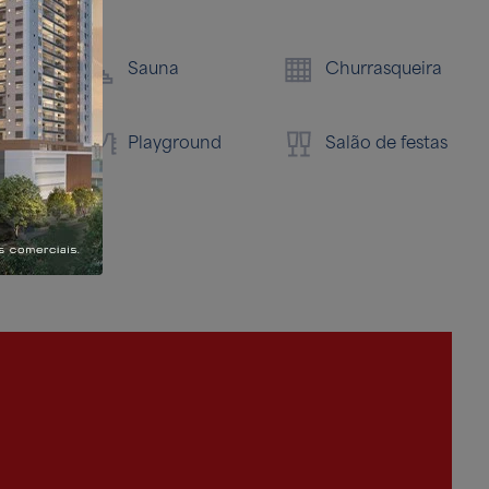
Pis
Sauna
Churrasqueira
e
Playground
Salão de festas