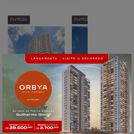
Portfólio
Portfólio
Vila Formosa
Vila Formosa
Momento Boulevard
Harmonia