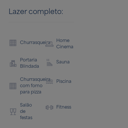
Lazer completo:
Home
Sa
Churrasqueira
Playground
Cinema
de
jo
Portaria
Sauna
Blindada
Churrasqueira
Piscina
com forno
para pizza
Salão
Fitness
de
festas