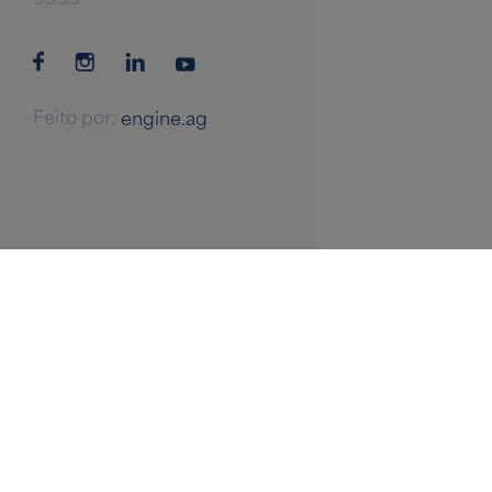
Feito por:
engine.ag