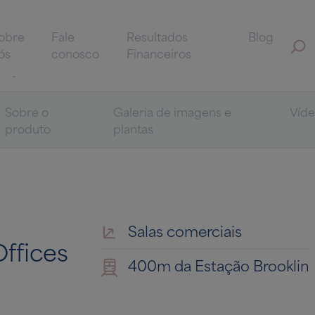
obre
Fale
Resultados
Blog
ós
conosco
Financeiros
Sobre o
Galeria de imagens e
Víd
produto
plantas
Salas comerciais
Offices
400m da Estação Brooklin