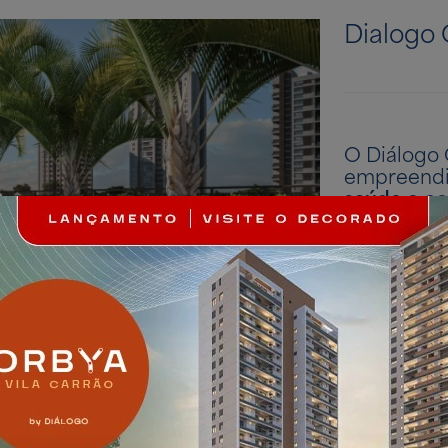
Dialogo 
O Diálogo
empreendi
saúde e co
diferentes 