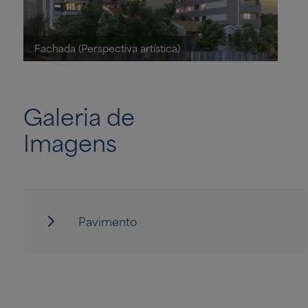
Fachada (Perspectiva artística)
Galeria de
Imagens
Pavimento
Sala comercial
Hall NR