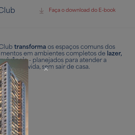
Club
Faça o download do E-book
 Club
transforma
os espaços comuns dos
mentos em ambientes completos de
lazer,
nvivência
- planejados para atender a
estilos de vida, sem sair de casa.