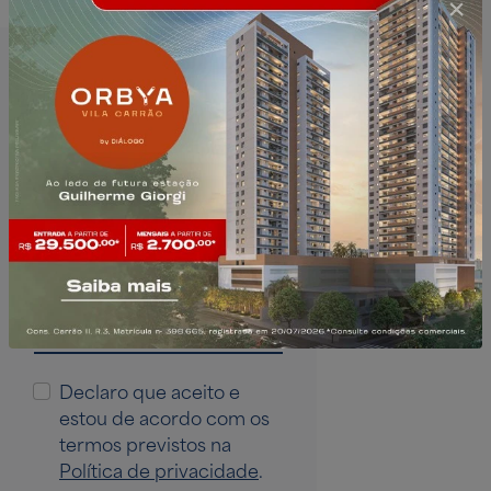
Cadastre-se
e
receba novidades:
Nome:
E-mail:
Declaro que aceito e
estou de acordo com os
termos previstos na
Política de privacidade
.