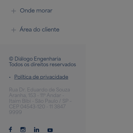
Onde morar
Área do cliente
© Diálogo Engenharia
Todos os direitos reservados
•
Política de privacidade
Rua Dr. Eduardo de Souza
Aranha, 153 - 11º Andar -
Itaim Bibi - São Paulo / SP –
CEP 04543-120 - 11 3847
9999