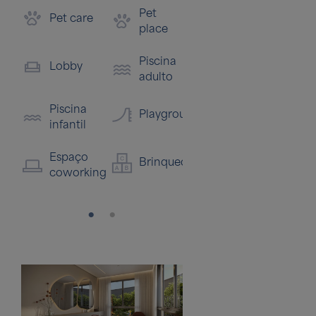
Pet
Ducha
Be
Pet care
place
piscina
Ca
Piscina
Salão
Sa
Lobby
adulto
de
fe
festas
go
Piscina
Playground
infantil
Fitness
Espaço
Brinquedoteca
coworking