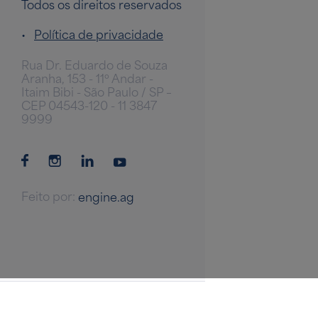
Todos os direitos reservados
•
Política de privacidade
Rua Dr. Eduardo de Souza
Aranha, 153 - 11º Andar -
Itaim Bibi - São Paulo / SP –
CEP 04543-120 - 11 3847
9999
Feito por:
engine.ag