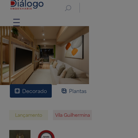
Decorado
Plantas
Implantaçã
Lançamento
Vila Guilhermina