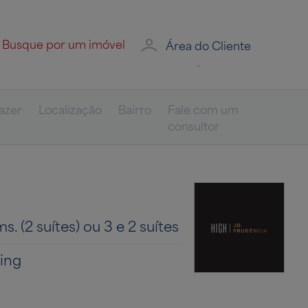
Área do Cliente
azer
Localização
Bairro
Fale com um
consultor
s. (2 suítes) ou 3 e 2 suítes
ing