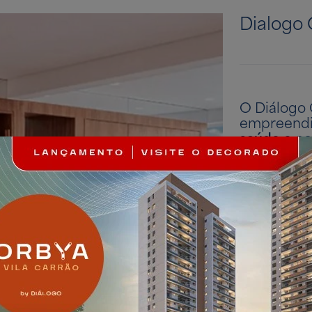
Dialogo 
O Diálogo
empreendi
saúde e co
diferentes 
Hall soci
Espaço
gourme