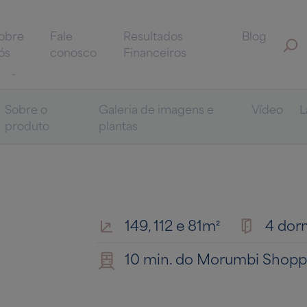
obre
Fale
Resultados
Blog
ós
conosco
Financeiros
Sobre o
Galeria de imagens e
Vídeo
L
produto
plantas
149, 112 e 81m²
4 dorm
10 min. do Morumbi Shopp