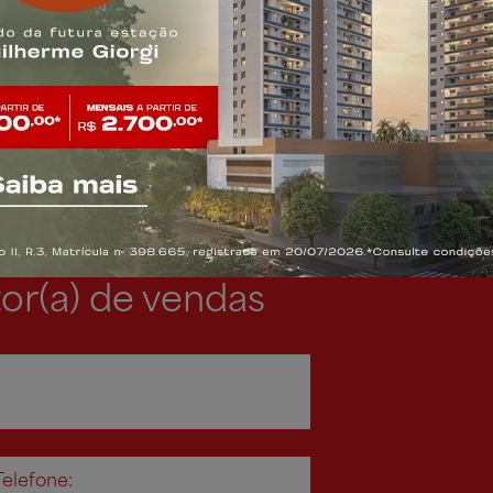
Brinque
or(a) de vendas
Telefone: