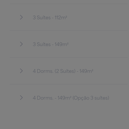
3 Suítes - 112m²
Terraço - 149m²
3 Suítes - 149m²
Suíte master - 149m²
4 Dorms. (2 Suítes) - 149m²
Banheiro suíte master - 149m²
4 Dorms. - 149m² (Opção 3 suítes)
Suíte 2 - 149m²
Hall de acesso com pé-direito duplo (Foto do local)
Banheiro 2 - 149m²