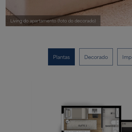
Living do apartamento (foto do decorado)
Plantas
Decorado
Imp
Clique no ícone para ver a imagem