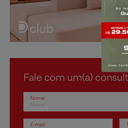
Lavanderia - 149m²
Fale com um(a) consult
Nome:
E-mail: