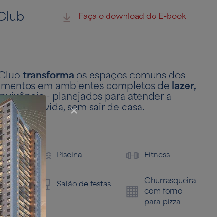
Club
Faça o download do E-book
 Club
transforma
os espaços comuns dos
mentos em ambientes completos de
lazer,
nvivência
- planejados para atender a
estilos de vida, sem sair de casa.
Pl
al
Piscina
Fitness
Churrasqueira
Salão de festas
t
com forno
para pizza