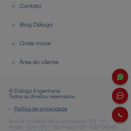
Contato
Blog Diálogo
Onde morar
Área do cliente
W
© Diálogo Engenharia
Todos os direitos reservados
•
Política de privacidade
L
Rua Dr. Eduardo de Souza Aranha, 153 - 11º
agora
Andar - Itaim Bibi - São Paulo / SP – CEP 04543-