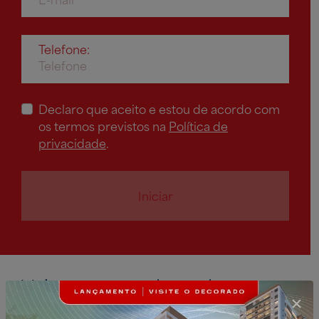
Telefone:
Declaro que aceito e estou de acordo com
os termos previstos na
Política de
privacidade
.
Iniciar
Veja outros produtos do
Diálogo Mall: