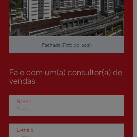
Fachada (Foto do local)
Fale com um(a) consultor(a) de
vendas
Nome:
E-mail: