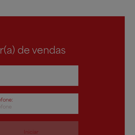
r(a) de vendas
efone:
Iniciar