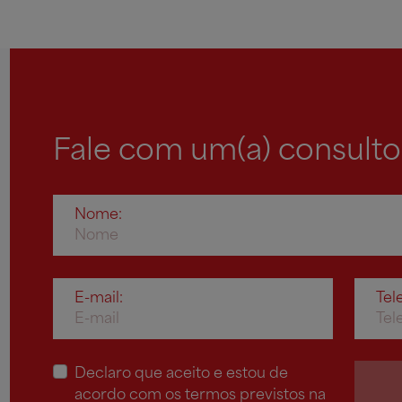
Fale com um(a) consulto
Nome:
E-mail:
Tel
Declaro que aceito e estou de
acordo com os termos previstos na