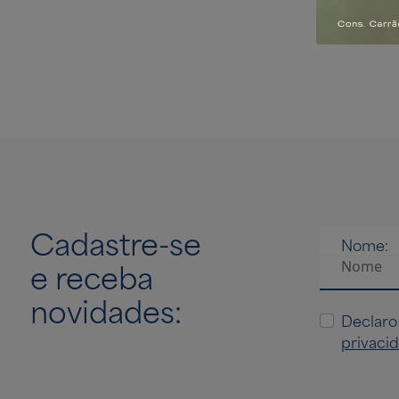
investir
400m do M
Cadastre-se
Nome:
e receba
novidades:
Declaro
privaci