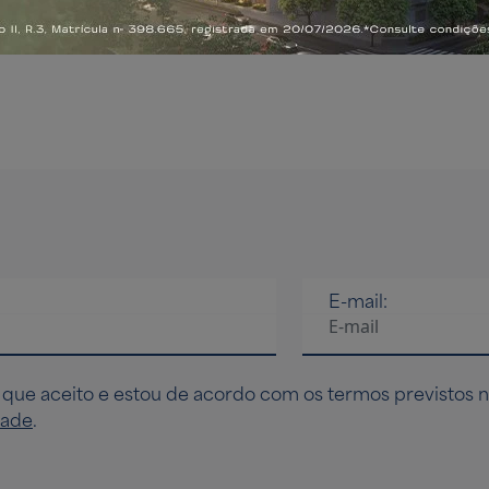
investir
etrô Brooklin
A 350m do Metrô Belém
E-mail:
 que aceito e estou de acordo com os termos previstos 
dade
.