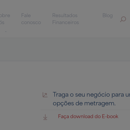
obre
Fale
Resultados
Blog
ós
conosco
Financeiros
Traga o seu negócio para u
opções de metragem.
Faça download do E-book