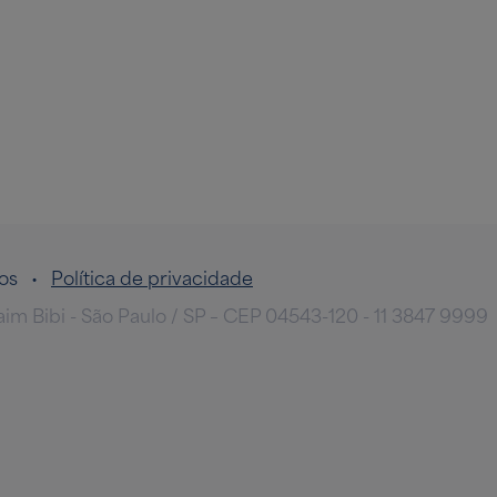
ados •
Política de privacidade
taim Bibi - São Paulo / SP – CEP 04543-120 - 11 3847 9999