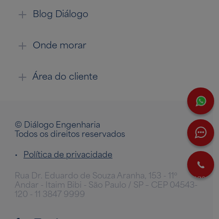
Blog Diálogo
Onde morar
Área do cliente
W
© Diálogo Engenharia
Todos os direitos reservados
•
Política de privacidade
L
Rua Dr. Eduardo de Souza Aranha, 153 - 11º
agora
Andar - Itaim Bibi - São Paulo / SP – CEP 04543-
120 - 11 3847 9999