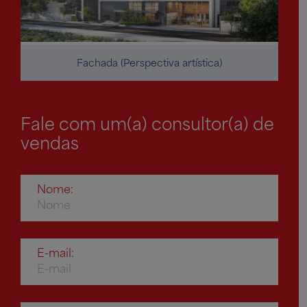
Fachada (Perspectiva artística)
Fale com um(a) consultor(a) de
vendas
Nome:
E-mail: