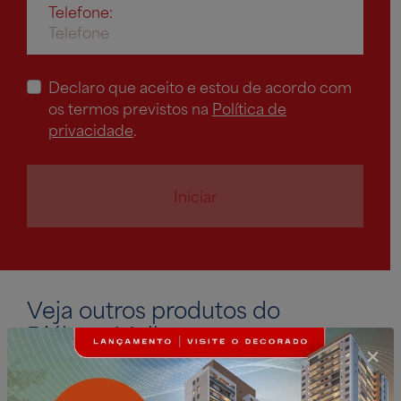
Telefone:
Declaro que aceito e estou de acordo com
os termos previstos na
Política de
privacidade
.
Iniciar
Veja outros produtos do
Diálogo Mall: