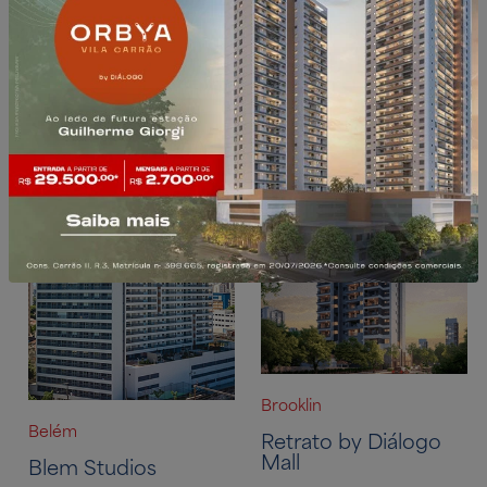
Pronto para morar ou
Pronto para investir
investir
Brooklin
Belém
Retrato by Diálogo
Mall
Blem Studios