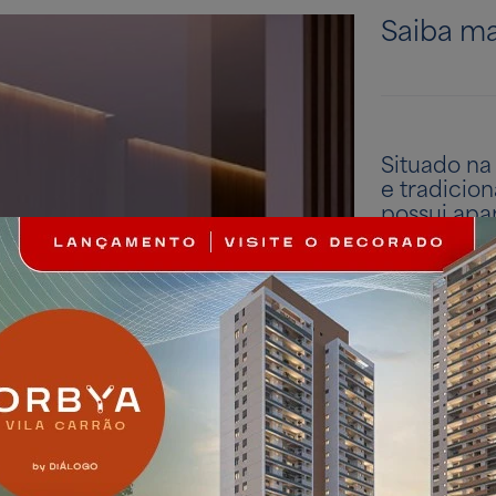
Saiba ma
Situado na
e tradicion
possui apa
suíte. Loc
Radial Les
próximo a 
empreendi
conforto e 
Lazer 