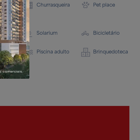
tamento
For
Churrasqueira
Pet place
s
Qu
und
Solarium
Bicicletário
Piscina adulto
Brinquedoteca