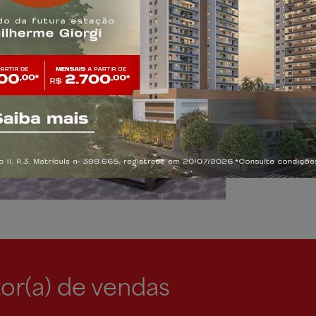
Aprovei
de água
pluviais
Playgro
Fitness
or(a) de vendas