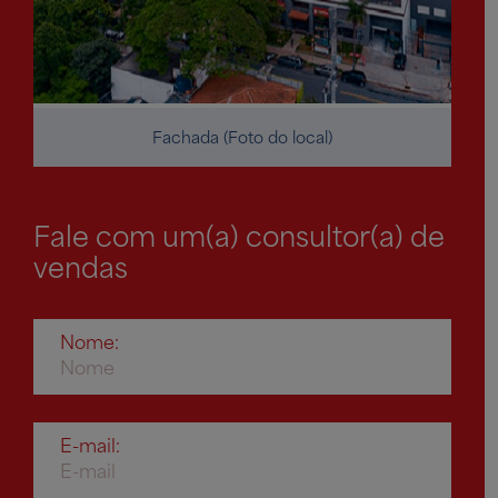
Fachada (Foto do local)
Fale com um(a) consultor(a) de
vendas
Nome:
E-mail: