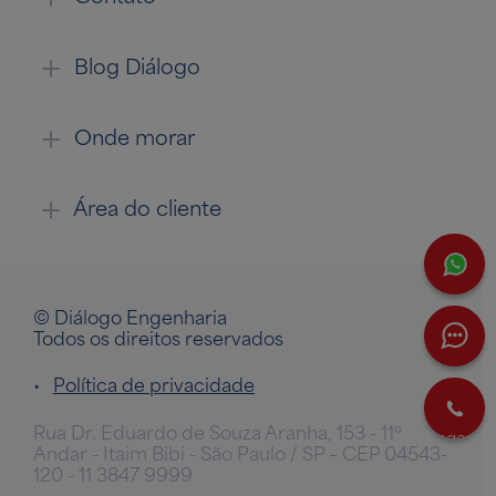
Blog Diálogo
Onde morar
Área do cliente
W
© Diálogo Engenharia
Todos os direitos reservados
•
Política de privacidade
L
Rua Dr. Eduardo de Souza Aranha, 153 - 11º
agora
Andar - Itaim Bibi - São Paulo / SP – CEP 04543-
120 - 11 3847 9999