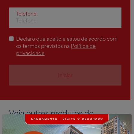
Telefone:
Declaro que aceito e estou de acordo com
os termos previstos na
Política de
privacidade
.
Iniciar
Veja outros produtos do
Diálogo Mall: