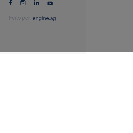
Feito por:
engine.ag