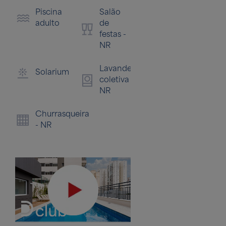
Piscina
Salão
adulto
de
festas -
NR
Lavanderia
Solarium
coletiva -
NR
Churrasqueira
- NR