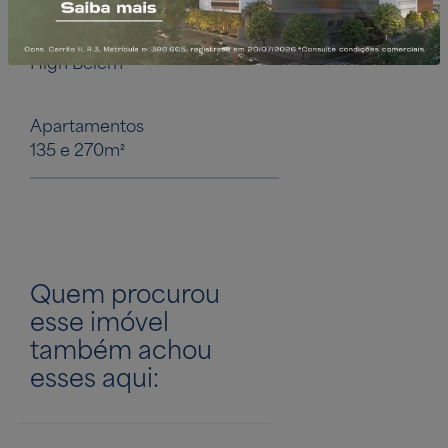
High Belém
High Belém Mall
Apartamentos
Diálogo Mall
135 e 270m²
Traga o seu negóc
Diálogo Mall. Con
de metragem.
Quem procurou
esse imóvel
também achou
esses aqui: