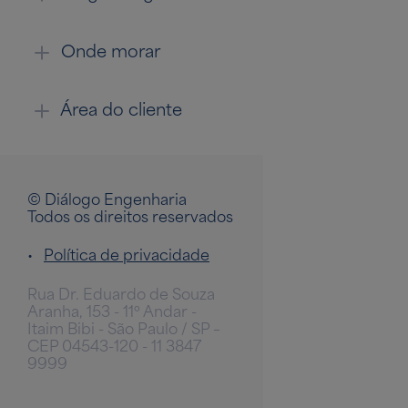
Onde morar
Área do cliente
© Diálogo Engenharia
Todos os direitos reservados
•
Política de privacidade
Rua Dr. Eduardo de Souza
Aranha, 153 - 11º Andar -
Itaim Bibi - São Paulo / SP –
CEP 04543-120 - 11 3847
9999