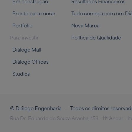
Em construção
Resultados Financeiros
Pronto para morar
Tudo começa com um Diá
Portfólio
Nova Marca
Para investir
Política de Qualidade
Diálogo Mall
Diálogo Offices
Studios
© Diálogo Engenharia - Todos os direitos reserv
Rua Dr. Eduardo de Souza Aranha, 153 - 11º Andar - I