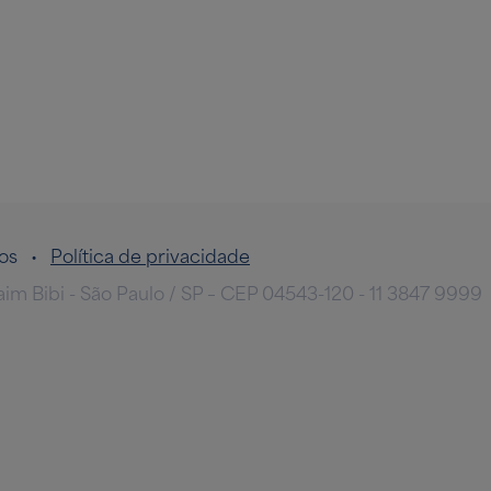
ados •
Política de privacidade
taim Bibi - São Paulo / SP – CEP 04543-120 - 11 3847 9999