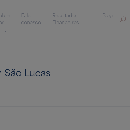
obre
Fale
Resultados
Blog
ós
conosco
Financeiros
 São Lucas