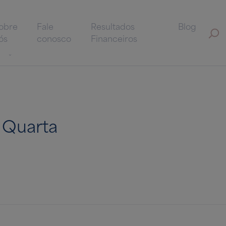
obre
Fale
Resultados
Blog
ós
conosco
Financeiros
 Quarta